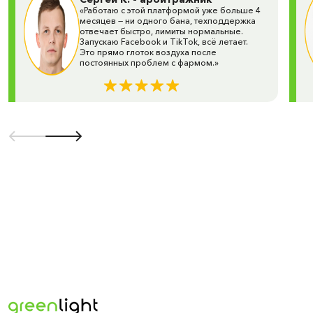
техподдержкой.
«Работаю с этой платформой уже больше 4
месяцев — ни одного бана, техподдержка
Green Light — это больше, чем поставщик рекламных
отвечает быстро, лимиты нормальные.
кабинетов. Это команда экспертов, которая поможет
Запускаю Facebook и TikTok, всё летает.
Это прямо глоток воздуха после
выбрать оптимальное решение для арбитража, e-
постоянных проблем с фармом.»
commerce и медийных кампаний.
Повысьте эффективность своей рекламы уже сегодня
— выбирайте Green Light и начинайте зарабатывать на
качественном трафике!