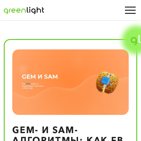
GEM- И SAM-
АЛГОРИТМЫ: КАК FB