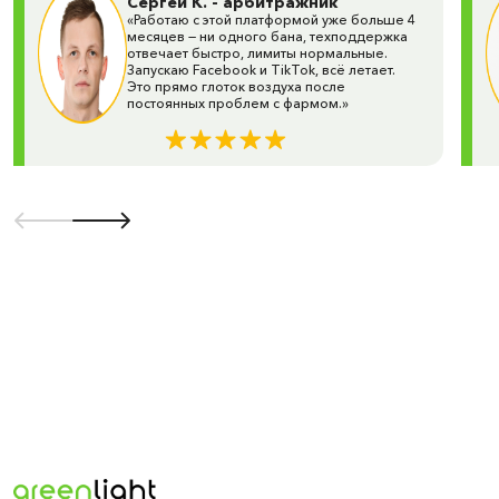
Сергей К. - арбитражник
техподдержкой.
«Работаю с этой платформой уже больше 4
месяцев — ни одного бана, техподдержка
Green Light — это больше, чем поставщик рекламных
отвечает быстро, лимиты нормальные.
кабинетов. Это команда экспертов, которая поможет
Запускаю Facebook и TikTok, всё летает.
Это прямо глоток воздуха после
выбрать оптимальное решение для арбитража, e-
постоянных проблем с фармом.»
commerce и медийных кампаний.
Повысьте эффективность своей рекламы уже сегодня
— выбирайте Green Light и начинайте зарабатывать на
качественном трафике!