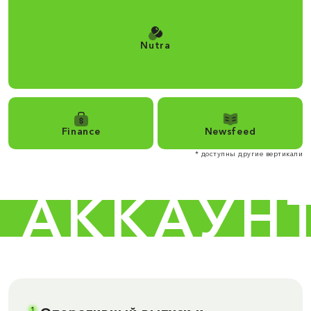
Nutra
Finance
Newsfeed
* доступны другие вертикали
АККАУНТО
1