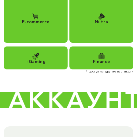
E-commerce
Nutra
i-Gaming
Finance
* доступны другие вертикали
АККАУНТО