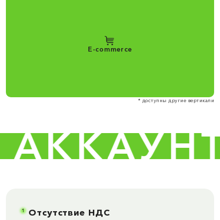
E-commerce
* доступны другие вертикали
АККАУНТО
1
Отсутствие НДС