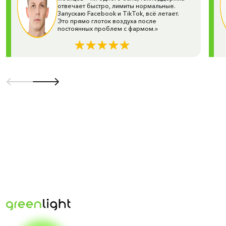
Green Light — это больше, чем поставщик рекламных
отвечает быстро, лимиты нормальные.
кабинетов. Это команда экспертов, которая поможет
Запускаю Facebook и TikTok, всё летает.
Это прямо глоток воздуха после
выбрать оптимальное решение для арбитража, e-
постоянных проблем с фармом.»
commerce и медийных кампаний.
Повысьте эффективность своей рекламы уже сегодня
— выбирайте Green Light и начинайте зарабатывать на
качественном трафике!