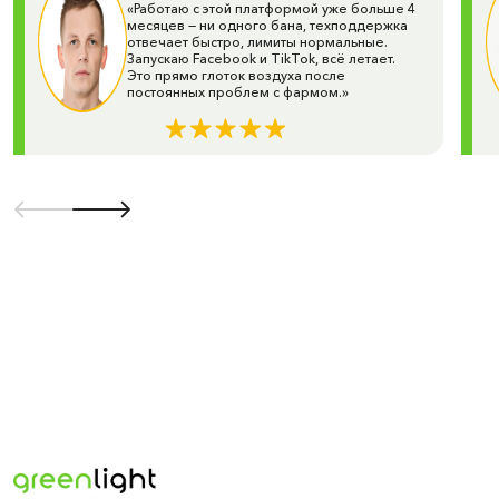
техподдержкой.
«Работаю с этой платформой уже больше 4
месяцев — ни одного бана, техподдержка
Green Light — это больше, чем поставщик рекламных
отвечает быстро, лимиты нормальные.
кабинетов. Это команда экспертов, которая поможет
Запускаю Facebook и TikTok, всё летает.
Это прямо глоток воздуха после
выбрать оптимальное решение для арбитража, e-
постоянных проблем с фармом.»
commerce и медийных кампаний.
Повысьте эффективность своей рекламы уже сегодня
— выбирайте Green Light и начинайте зарабатывать на
качественном трафике!