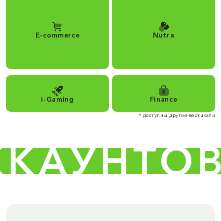
E-commerce
Nutra
i-Gaming
Finance
* доступны другие вертикали
АУНТОВ 