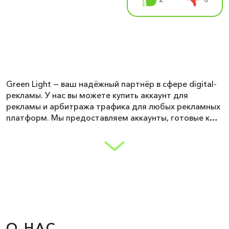
Green Light — ваш надёжный партнёр в сфере digital-
рекламы. У нас вы можете купить аккаунт для
рекламы и арбитража трафика для любых рекламных
платформ. Мы предоставляем аккаунты, готовые к
работе с самыми популярными источниками трафика.
Работайте без ограничений с Facebook ads —
запускайте кампании в Meta на уже готовых
кабинетах. Для тех, кто использует Google ads, мы
предлагаем безопасные и стабильные аккаунты,
полностью готовые к масштабированию.
Хотите протестировать альтернативные каналы? В
Green Light доступны решения для BIgo, Kwai ads,
Xiaomi, Moloco ads, Mintegral, Geozo, Gnezdo,
О НАС